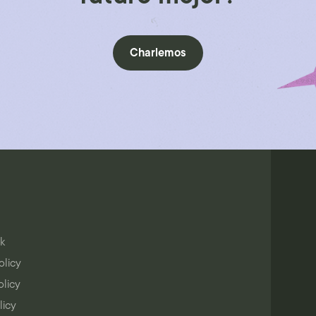
Charlemos
k
olicy
olicy
licy